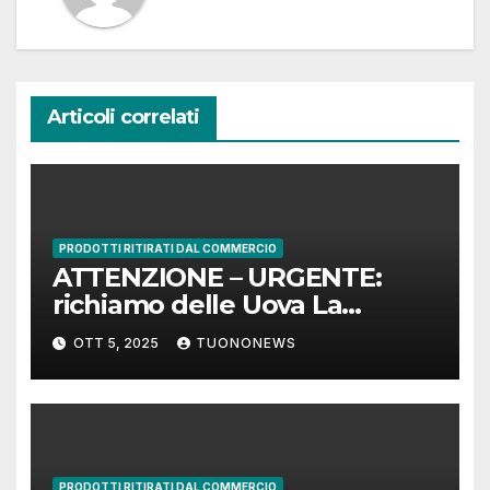
Articoli correlati
PRODOTTI RITIRATI DAL COMMERCIO
ATTENZIONE – URGENTE:
richiamo delle Uova La
Montanari per presenza di
OTT 5, 2025
TUONONEWS
Salmonella Enteritidis
PRODOTTI RITIRATI DAL COMMERCIO