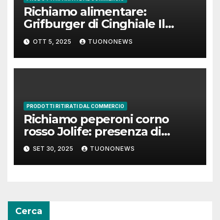
Richiamo alimentare:
Grifburger di Cinghiale Il
Grifone Srl per rischio
OTT 5, 2025
TUONONEWS
Salmonella
PRODOTTI RITIRATI DAL COMMERCIO
Richiamo peperoni corno
rosso Jolife: presenza di
pesticidi oltre i limiti
SET 30, 2025
TUONONEWS
Cerca