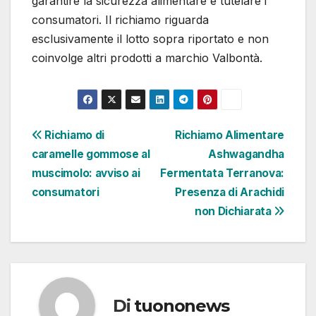
garantire la sicurezza alimentare e tutelare i
consumatori. Il richiamo riguarda
esclusivamente il lotto sopra riportato e non
coinvolge altri prodotti a marchio Valbontà.
Navigazione
Richiamo di
Richiamo Alimentare
caramelle gommose al
Ashwagandha
articoli
muscimolo: avviso ai
Fermentata Terranova:
consumatori
Presenza di Arachidi
non Dichiarata
Di
tuononews