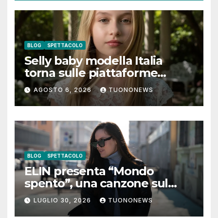
BLOG
SPETTACOLO
Selly baby modella Italia
torna sulle piattaforme
digitali con “Luna lei mi
AGOSTO 6, 2026
TUONONEWS
guarda”
BLOG
SPETTACOLO
ELIN presenta “Mondo
spento”, una canzone sul
coraggio di lasciare andare i
LUGLIO 30, 2026
TUONONEWS
pensieri negativi