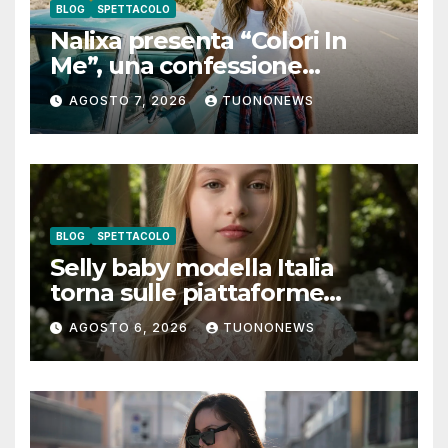
BLOG
SPETTACOLO
Nalixa presenta “Colori In
Me”, una confessione
notturna tra identità e libertà
AGOSTO 7, 2026
TUONONEWS
BLOG
SPETTACOLO
Selly baby modella Italia
torna sulle piattaforme
digitali con “Luna lei mi
AGOSTO 6, 2026
TUONONEWS
guarda”