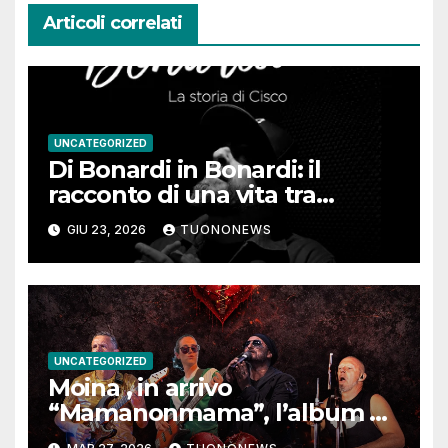
Articoli correlati
UNCATEGORIZED
Di Bonardi in Bonardi: il
racconto di una vita tra
memoria, musica e identità
GIU 23, 2026
TUONONEWS
UNCATEGORIZED
Moina , in arrivo
“Mamanonmama”, l’album di
debutto per Ghost Record