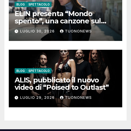
BLOG
SPETTACOLO
ELIN presenta “Mondo
spento”, una canzone sul
coraggio di lasciare andare i
LUGLIO 30, 2026
TUONONEWS
pensieri negativi
BLOG
SPETTACOLO
ALIS, pubblicato il nuovo
video di “Poised to Outlast”
LUGLIO 29, 2026
TUONONEWS