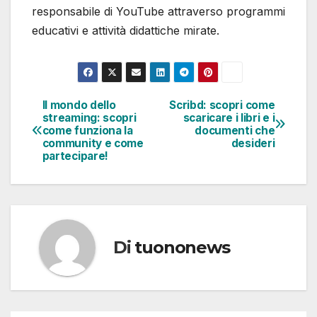
responsabile di YouTube attraverso programmi
educativi e attività didattiche mirate.
Il mondo dello
Scribd: scopri come
Navigazione
streaming: scopri
scaricare i libri e i
come funziona la
documenti che
articoli
community e come
desideri
partecipare!
Di
tuononews