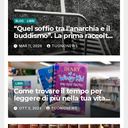
BLOG
LIBRI
“Quel soffio tra l’anarchia e il
buddismo”. La prima raccolta
poetica di Paolo Modolo
MAR 11, 2026
TUONONEWS
LIBRI
Come trovare il tempo per
leggere di più nella tua vita
quotidiana
OTT 5, 2024
TUONONEWS