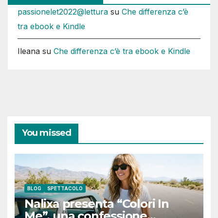
passionelet2022@lettura
su
Che differenza c’è
tra ebook e Kindle
Ileana
su
Che differenza c’è tra ebook e Kindle
You missed
BLOG
SPETTACOLO
Nalixa presenta “Colori In
Me”, una confessione