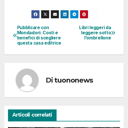
Pubblicare con
Libri leggeri da
Navigazione
Mondadori: Costi e
leggere sotto
benefici di scegliere
l’ombrellone
articoli
questa casa editrice
Di
tuononews
Articoli correlati