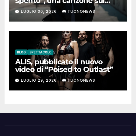
spento”, una canzone sul
coraggio di lasciare andare i
LUGLIO 30, 2026
TUONONEWS
pensieri negativi
BLOG
SPETTACOLO
ALIS, pubblicato il nuovo
video di “Poised to Outlast”
LUGLIO 29, 2026
TUONONEWS