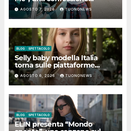
notturna tra identità e libertà
AGOSTO 7, 2026
TUONONEWS
BLOG
SPETTACOLO
Selly baby modella Italia
torna sulle piattaforme
digitali con “Luna lei mi
AGOSTO 6, 2026
TUONONEWS
guarda”
BLOG
SPETTACOLO
ELIN presenta “Mondo