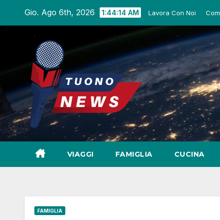
Salta
Gio. Ago 6th, 2026
1:44:15 AM
Lavora Con Noi
Comu
al
contenuto
VIAGGI
FAMIGLIA
CUCINA
FAMIGLIA