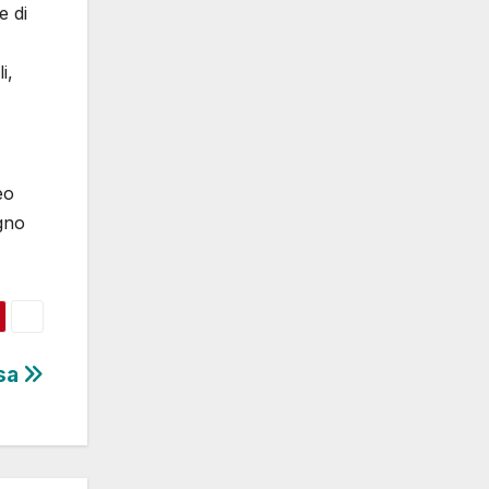
e di
i,
eo
gno
asa