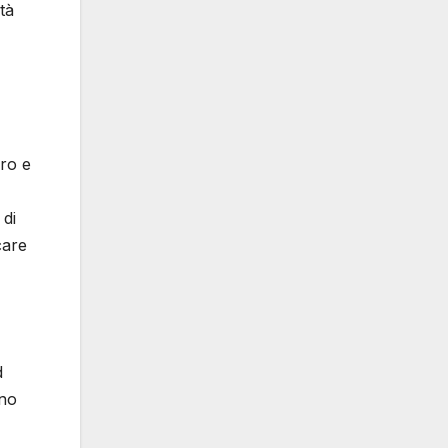
tà
ero e
 di
care
d
ono