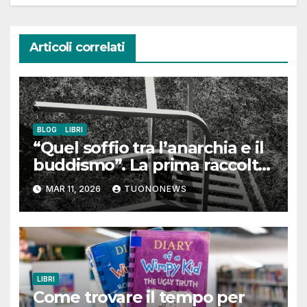
Articoli correlati
BLOG
LIBRI
“Quel soffio tra l’anarchia e il
buddismo”. La prima raccolta
poetica di Paolo Modolo
MAR 11, 2026
TUONONEWS
LIBRI
Come trovare il tempo per