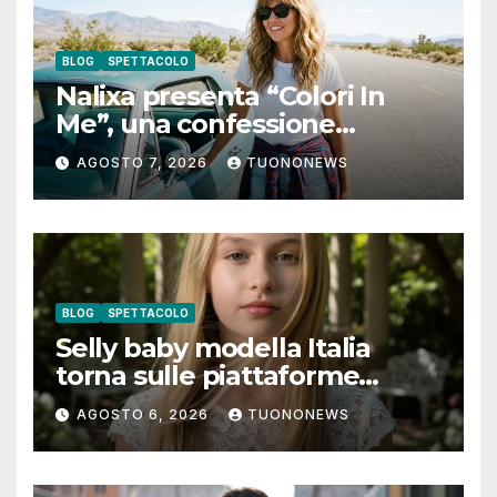
BLOG
SPETTACOLO
Nalixa presenta “Colori In
Me”, una confessione
notturna tra identità e libertà
AGOSTO 7, 2026
TUONONEWS
BLOG
SPETTACOLO
Selly baby modella Italia
torna sulle piattaforme
digitali con “Luna lei mi
AGOSTO 6, 2026
TUONONEWS
guarda”