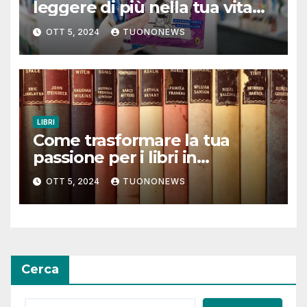
leggere di più nella tua vita
quotidiana
OTT 5, 2024
TUONONEWS
LIBRI
Come trasformare la tua
passione per i libri in
un’esperienza coinvolgente
OTT 5, 2024
TUONONEWS
Cerca