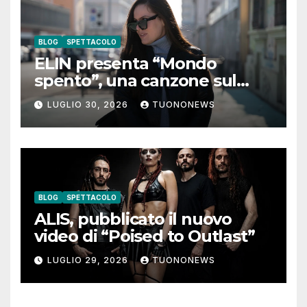
BLOG
SPETTACOLO
ELIN presenta “Mondo
spento”, una canzone sul
coraggio di lasciare andare i
LUGLIO 30, 2026
TUONONEWS
pensieri negativi
BLOG
SPETTACOLO
ALIS, pubblicato il nuovo
video di “Poised to Outlast”
LUGLIO 29, 2026
TUONONEWS